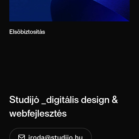
Elsőbiztosítás
Studijó _digitális design &
webfejlesztés
iroda@studijo.hu