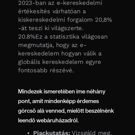
2023-ban az e-kereskedelmi
értékesítés várhatóan a
kiskereskedelmi forgalom 20,8%
-át teszi ki világszerte.
20.8%Ez a statisztika világosan
megmutatja, hogy az e-
kereskedelem hogyan válik a
globális kereskedelem egyre
fontosabb részévé.
Mindezek ismeretében íme néhány
pont, amit mindenképp érdemes
górcső alá venned, mielőtt beszélnénk
leendő webáruházadról.
Piackutatás:
Vizsgáld meg,